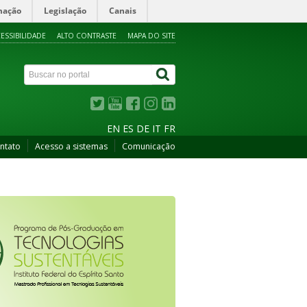
mação
Legislação
Canais
ESSIBILIDADE
ALTO CONTRASTE
MAPA DO SITE
EN
ES
DE
IT
FR
ntato
Acesso a sistemas
Comunicação