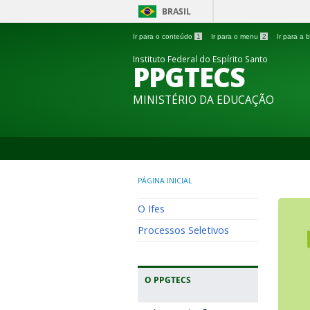
BRASIL
Ir para o conteúdo
1
Ir para o menu
2
Ir para a
Instituto Federal do Espírito Santo
PPGTECS
MINISTÉRIO DA EDUCAÇÃO
PÁGINA INICIAL
O Ifes
Processos Seletivos
O PPGTECS