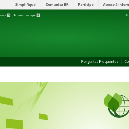
Simplifique!
Comunica BR
Participe
Acesso à infor
AC
 busca
3
Ir para o rodapé
4
Perguntas Frequentes
Co